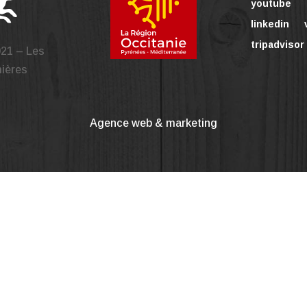
youtube
linkedin
tripadvisor
021 – Les
mières
Agence web & marketing